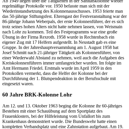
Ab 1949 liegen über die Tätigkeiten in der Sanitätskolonne wieder
regelmäßige Protokolle vor. 1950 befasste man sich mit der
Wiederinstandsetzung des Kolonnenausschusses. 1953 feierte man
das 50-jährige Stiftungsfest. Ehrengast der Festveranstaltung war der
86-jährige Johann Weberpals, der erste Kolonnenführer, der es sich
trotz seines hohen Alters nicht hatte nehmen lassen, von Weismain
nach Lohr zu kommen. Teil des Festprogramms war eine große
Übung in der Firma Rexroth. 1958 wurde in Rechtenbach ein
eigener Zug mit 17 Helfern aufgestellt. In Neustadt gab es eine
Gruppe. In der Jahreshauptversammlung am 1. August 1958 bat
Josef Schmitt nach 21-jähriger Tätigkeit als Kolonnenführer, von
einer Wiederwahl Abstand zu nehmen, weil auch die Aufgaben des
Kreiskolonnenführers immer umfangreicher wurden. Im folgte im
Amt Hermann Friedel. Erstmals wurde im April 1959 in den
Protokollen vermerkt, dass die Helfer der Kolonne bei der
Durchführung der 1. Blutspendeaktion in der Berufsschule mit
eingesetzt waren.
60 Jahre BRK-Kolonne Lohr
Am 12. und 13. Oktober 1963 beging die Kolonne ihr 60-jähriges
Bestehen mit einer Schauübung auf dem Sportplatz des
Frauenklosters, bei der Hilfeleistung vom Unfallort bis zum
Krankenhaus demonstriert wurde. Die Bundeswehr hatte einen
kompletten Verbandsplatz und eine Zahnstation aufgebaut. Am 19.