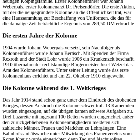
heutigen Kolpingsfamilie. Erster Kolonnenführer war Johann
Weberpals, erster Kolonnenarzt Dr. Preisendörfer. Die erste Aktion,
mit der die neugegründete Kolonne an die Öffentlichkeit trat, war
eine Haussammlung zur Beschaffung von Uniformen, die das für
die damalige Zeit beträchtliche Ergebnis von 289,50 DM erbrachte.
Die ersten Jahre der Kolonne
1904 wurde Johann Weberpals versetzt, sein Nachfolger als
Kolonnenführer wurde Johann Bertisch. Mit Spenden der Firma
Rexroth und der Stadt Lohr wurde 1906 ein Krankenzelt beschafft.
1910 übernahm der rechtskundige Bürgermeister Josef Wetzel das
Amt des Kolonnenführers. Unter seiner Leitung wurde das erste
Kolonnenhaus errichtet und am 22. Oktober 1910 eingeweiht.
Die Kolonne während des 1. Weltkrieges
Das Jahr 1914 stand schon ganz unter dem Eindruck des drohenden
Krieges, dessen Ausbruch die Kolonne schwer traf. 13 Kameraden
wurden eingezogen, auf die übrigen kamen schwere Aufgaben zu.
Drei Lazarette mit ingesamt 100 Betten wurden eingerichtet, außer
den zurückgebliebenen Kolonnenmitgliedern meldeten sich
zahlreiche Männer, Frauen und Mädchen zu Lehrgängen. Eine
Bahnhofssanitätswache unter Mitwirkung des Frauenvereins vom
Roten Kreuz wurde eingerichtet, denn Tag und Nacht rollten