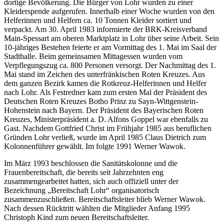
dortige Bevölkerung. Die Bürger von Lohr wurden zu einer
Kleiderspende aufgerufen. Innerhalb einer Woche wurden von den
Helferinnen und Helfern ca. 10 Tonnen Kleider sortiert und
verpackt. Am 30. April 1983 informierte der BRK-Kreisverband
Main-Spessart am oberen Marktplatz in Lohr über seine Arbeit. Sein
10-jähriges Bestehen feierte er am Vormittag des 1. Mai im Saal der
Stadthalle. Beim gemeinsamen Mittagessen wurden vom
Verpflegungszug ca. 800 Personen versorgt. Der Nachmittag des 1.
Mai stand im Zeichen des unterfränkischen Roten Kreuzes. Aus
dem ganzen Bezirk kamen die Rotkreuz-Helferinnen und Helfer
nach Lohr. Als Festredner kam zum ersten Mal der Präsident des
Deutschen Roten Kreuzes Botho Prinz zu Sayn-Wittgenstein-
Hohenstein nach Bayern. Der Präsident des Bayerischen Roten
Kreuzes, Ministerpräsident a. D. Alfons Goppel war ebenfalls zu
Gast. Nachdem Gottfried Christ im Frühjahr 1985 aus beruflichen
Gründen Lohr verließ, wurde im April 1985 Claus Dietrich zum
Kolonnenführer gewählt. Im folgte 1991 Werner Wawok.
Im März 1993 beschlossen die Sanitätskolonne und die
Frauenbereitschaft, die bereits seit Jahrzehnten eng
zusammengearbeitet hatten, sich auch offiziell unter der
Bezeichnung „Bereitschaft Lohr“ organisatorisch
zusammenzuschließen. Bereitschaftsleiter blieb Werner Wawok.
Nach dessen Rücktritt wählten die Mitglieder Anfang 1995
Christoph Kind zum neuen Bereitschaftsleiter.