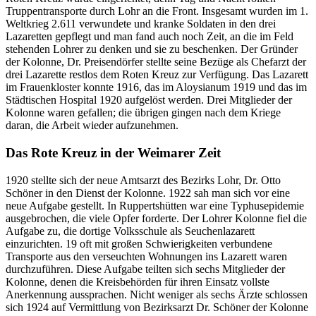
Truppentransporte durch Lohr an die Front. Insgesamt wurden im 1.
Weltkrieg 2.611 verwundete und kranke Soldaten in den drei
Lazaretten gepflegt und man fand auch noch Zeit, an die im Feld
stehenden Lohrer zu denken und sie zu beschenken. Der Gründer
der Kolonne, Dr. Preisendörfer stellte seine Bezüge als Chefarzt der
drei Lazarette restlos dem Roten Kreuz zur Verfügung. Das Lazarett
im Frauenkloster konnte 1916, das im Aloysianum 1919 und das im
Städtischen Hospital 1920 aufgelöst werden. Drei Mitglieder der
Kolonne waren gefallen; die übrigen gingen nach dem Kriege
daran, die Arbeit wieder aufzunehmen.
Das Rote Kreuz in der Weimarer Zeit
1920 stellte sich der neue Amtsarzt des Bezirks Lohr, Dr. Otto
Schöner in den Dienst der Kolonne. 1922 sah man sich vor eine
neue Aufgabe gestellt. In Ruppertshütten war eine Typhusepidemie
ausgebrochen, die viele Opfer forderte. Der Lohrer Kolonne fiel die
Aufgabe zu, die dortige Volksschule als Seuchenlazarett
einzurichten. 19 oft mit großen Schwierigkeiten verbundene
Transporte aus den verseuchten Wohnungen ins Lazarett waren
durchzuführen. Diese Aufgabe teilten sich sechs Mitglieder der
Kolonne, denen die Kreisbehörden für ihren Einsatz vollste
Anerkennung aussprachen. Nicht weniger als sechs Ärzte schlossen
sich 1924 auf Vermittlung von Bezirksarzt Dr. Schöner der Kolonne