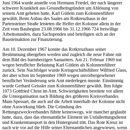
Juni 1964 wurde anstelle von Hermann Friedel, der nach längerer
schwerer Krankheit aus Gesundheitsgründen um Ablösung von
seinem Amt gebeten hatte, Karl Gütlein zum Kolonnenführer
gewählt. Beim Anbau des Saales am Rotkreuzhaus in der
Partensteiner Straße leisteten die Helfer der Kolonne allein in der
Zeit vom Baubeginn 23.08.1966 bis 31.12.1966 724 freiwillige
Arbeitsstunden, dazu Sachspenden und beteiligten sich an der
Bausteinaktion zur Finanzierung.
Am 10. Dezember 1967 konnte das Rotkreuzhaus seiner
Bestimmung übergeben werden und zugleich die neue Fahne mit
dem Bild des barmherzigen Samariters. Am 21. Februar 1969 trat
wegen beruflicher Belastung Karl Gütlein als Kolonnenführer
zurück. Sein Nachfolger wurde Kreisgeschäftsführer Wilfried Glass,
der aber schon im September 1969 wegen unvorhergesehener
beruflicher Veränderung sein Amt niederlegen musste. Einstimmig
wurde Gerhard Geissler zum Kolonnenführer gewählt. Ihm folgte
1973 Gottfried Christ im Amt. Schwierigkeiten bereitete vor allem
die Umorganisation nach Bildung des größeren Kreisverbandes
Main-Spessart, die auch auf die Arbeit innerhalb der Kolonne nicht
ohne Auswirkung blieb. Die Gründung des
Rettungszweckverbandes führte keineswegs, wie mancher geglaubt
hatte, dazu, dass das ehrenamtliche Element im Unfallrettungsdienst
und Krankentransport in den Hintergrund tritt. Das Rote Kreuz ist
nach wie vor auf die Hilfe seiner Ehrenamtlichen angewiesen, wenn