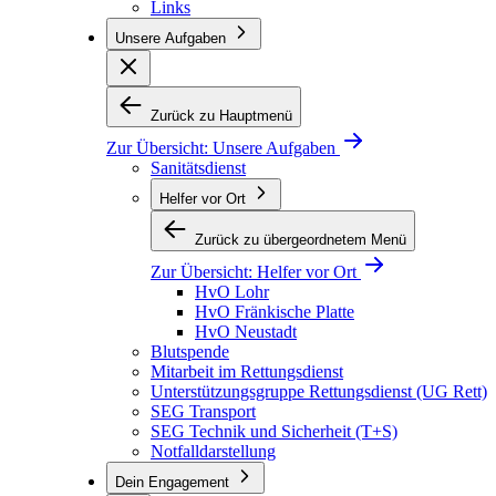
Links
Unsere Aufgaben
Zurück zu Hauptmenü
Zur Übersicht:
Unsere Aufgaben
Sanitätsdienst
Helfer vor Ort
Zurück zu übergeordnetem Menü
Zur Übersicht:
Helfer vor Ort
HvO Lohr
HvO Fränkische Platte
HvO Neustadt
Blutspende
Mitarbeit im Rettungsdienst
Unterstützungsgruppe Rettungsdienst (UG Rett)
SEG Transport
SEG Technik und Sicherheit (T+S)
Notfalldarstellung
Dein Engagement