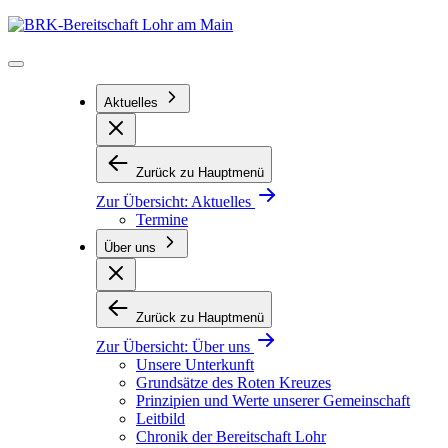
Zum
BRK-
Inhalt
Bereitschaft
springen
Lohr
am
Main
Aktuelles
Zurück zu Hauptmenü
Zur Übersicht:
Aktuelles
Termine
Über uns
Zurück zu Hauptmenü
Zur Übersicht:
Über uns
Unsere Unterkunft
Grundsätze des Roten Kreuzes
Prinzipien und Werte unserer Gemeinschaft
Leitbild
Chronik der Bereitschaft Lohr