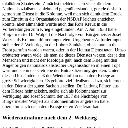
totalitären Staates ein. Zunächst meldeten sich viele, die dem
Nationalsozialismus ablehnend gegenüberstanden, gerade deshalb
gerne zum Dienst in die Kolonne, weil man sich damit dem Druck
zum Eintritt in die Organsiation der NSDAP leichter entziehen
konnte, aber allmählich wurde auch das Rote Kreuz in die
Vorbereitungen zum Krieg eingebunden. Am 7. Juni 1933 hatte
Bürgermeister Dr. Wolpert die Nachfolge von Bürgermeister Josef
Wetzel als Kolonnenführer angetreten. Ungeheurer Anforderungen
stellte der 2. Weltkrieg an die Lohrer Sanitäter, ob sie nun an die
Front gerufen worden waren, oder in der Heimat Dienst taten. Umso
erbitterter waren viele, als man sie dieses Dienstes wegen, der ja den
Menschen und nicht der Ideologie galt, nach dem Krieg mit den
Angehörigen nationalsozialistischer Organisationen in einen Topf
warf und sie in das Getriebe der Entnazifizierung gerieten. Unter
diesen Umständen stieß der Wiederaufbau nach dem Kriege auf
große Schwierigkeiten. Es gehörte viel Idealismus dazu, sich erneut
in den Dienst der guten Sache zu stellen. Dr. Ludwig Fährer, aus
dem Kriege heimgekehrt, stellte sich als Kolonnenarzt zur
Verfügung und Josef Schmitt, der 1937 die Nachfolge von
Bürgermeister Wolpert als Kolonnenführer angetreten hatte,
übernahm auch nach dem Kriege deren Wiederaufbau.
Wiederaufnahme nach dem 2. Weltkrieg