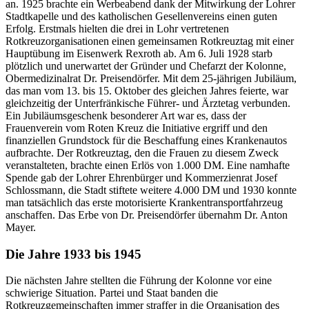
an. 1925 brachte ein Werbeabend dank der Mitwirkung der Lohrer
Stadtkapelle und des katholischen Gesellenvereins einen guten
Erfolg. Erstmals hielten die drei in Lohr vertretenen
Rotkreuzorganisationen einen gemeinsamen Rotkreuztag mit einer
Hauptübung im Eisenwerk Rexroth ab. Am 6. Juli 1928 starb
plötzlich und unerwartet der Gründer und Chefarzt der Kolonne,
Obermedizinalrat Dr. Preisendörfer. Mit dem 25-jährigen Jubiläum,
das man vom 13. bis 15. Oktober des gleichen Jahres feierte, war
gleichzeitig der Unterfränkische Führer- und Ärztetag verbunden.
Ein Jubiläumsgeschenk besonderer Art war es, dass der
Frauenverein vom Roten Kreuz die Initiative ergriff und den
finanziellen Grundstock für die Beschaffung eines Krankenautos
aufbrachte. Der Rotkreuztag, den die Frauen zu diesem Zweck
veranstalteten, brachte einen Erlös von 1.000 DM. Eine namhafte
Spende gab der Lohrer Ehrenbürger und Kommerzienrat Josef
Schlossmann, die Stadt stiftete weitere 4.000 DM und 1930 konnte
man tatsächlich das erste motorisierte Krankentransportfahrzeug
anschaffen. Das Erbe von Dr. Preisendörfer übernahm Dr. Anton
Mayer.
Die Jahre 1933 bis 1945
Die nächsten Jahre stellten die Führung der Kolonne vor eine
schwierige Situation. Partei und Staat banden die
Rotkreuzgemeinschaften immer straffer in die Organisation des