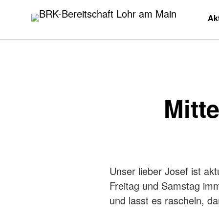
BRK-Bereitschaft Lohr am Main
Zum
Ak
Inhalt
springen
Mitt
Unser lieber Josef ist a
Freitag und Samstag imme
und lasst es rascheln, d