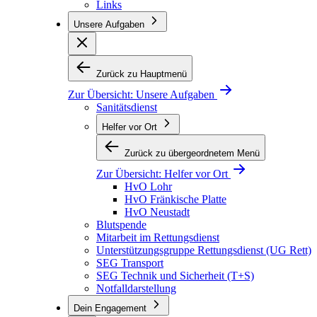
Links
Unsere Aufgaben
Zurück zu Hauptmenü
Zur Übersicht:
Unsere Aufgaben
Sanitätsdienst
Helfer vor Ort
Zurück zu übergeordnetem Menü
Zur Übersicht:
Helfer vor Ort
HvO Lohr
HvO Fränkische Platte
HvO Neustadt
Blutspende
Mitarbeit im Rettungsdienst
Unterstützungsgruppe Rettungsdienst (UG Rett)
SEG Transport
SEG Technik und Sicherheit (T+S)
Notfalldarstellung
Dein Engagement