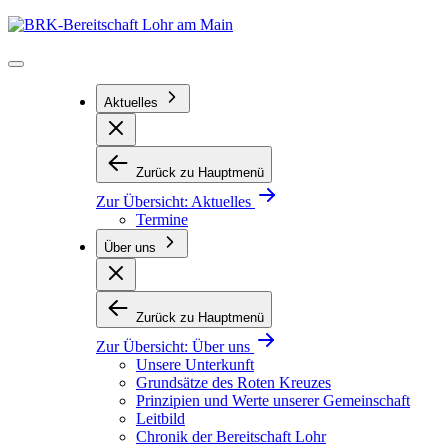
Zum
BRK-
Inhalt
Bereitschaft
springen
Lohr
am
Main
Aktuelles
Zurück zu Hauptmenü
Zur Übersicht:
Aktuelles
Termine
Über uns
Zurück zu Hauptmenü
Zur Übersicht:
Über uns
Unsere Unterkunft
Grundsätze des Roten Kreuzes
Prinzipien und Werte unserer Gemeinschaft
Leitbild
Chronik der Bereitschaft Lohr